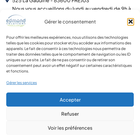
525 La Gaudine - 83600 FREJUS
Nous vous accueillons du lundi au vendredi de 9h à
12h et de 14h à 17h30
Gérer le consentement
Labels et agréments
Notre engagement
: vous offrir la plus haute qualité de
services et de garanties.
Pour offrir les meilleures expériences, nous utilisons des technologies
telles que les cookies pour stocker et/ou accéder aux informations des
appareils. Le fait de consentir à ces technologies nous permettra de
traiter des données telles que le comportement de navigation ou les ID
uniques sur ce site. Le fait de ne pas consentir ou de retirer son
consentement peut avoir un effet négatif sur certaines caractéristiques
et fonctions.
Gérer les services
Accepter
Refuser
Voir les préférences
Copyright 2026 - Siret 92095934300020