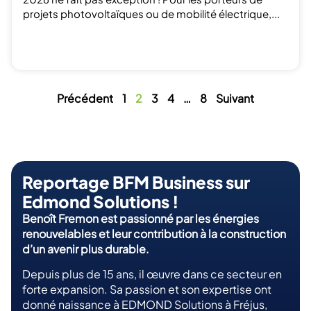
projets photovoltaïques ou de mobilité électrique,...
Précédent
1
2
3
4
…
8
Suivant
Reportage BFM Business sur
Edmond Solutions !
Benoît Fremon est passionné par les énergies
renouvelables et leur contribution à la construction
d’un avenir plus durable.
Depuis plus de 15 ans, il œuvre dans ce secteur en
forte expansion. Sa passion et son expertise ont
donné naissance à EDMOND Solutions à Fréjus,