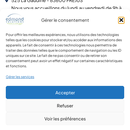
525 La Gaudine - 83600 FREJUS
Nous vous accueillons du lundi au vendredi de 9h à
12h et de 14h à 17h30
Gérer le consentement
Labels et agréments
Notre engagement
: vous offrir la plus haute qualité de
services et de garanties.
Pour offrir les meilleures expériences, nous utilisons des technologies
telles que les cookies pour stocker et/ou accéder aux informations des
appareils. Le fait de consentir à ces technologies nous permettra de
traiter des données telles que le comportement de navigation ou les ID
uniques sur ce site. Le fait de ne pas consentir ou de retirer son
consentement peut avoir un effet négatif sur certaines caractéristiques
et fonctions.
Gérer les services
Accepter
Refuser
Voir les préférences
Copyright 2026 - Siret 92095934300020