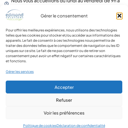
Nous vous accueillons du lundi au vendredi de 9h à
12h et de 14h à 17h30
Gérer le consentement
Labels et agréments
Notre engagement
: vous offrir la plus haute qualité de
services et de garanties.
Pour offrir les meilleures expériences, nous utilisons des technologies
telles que les cookies pour stocker et/ou accéder aux informations des
appareils. Le fait de consentir à ces technologies nous permettra de
traiter des données telles que le comportement de navigation ou les ID
uniques sur ce site. Le fait de ne pas consentir ou de retirer son
consentement peut avoir un effet négatif sur certaines caractéristiques
et fonctions.
Gérer les services
Accepter
Refuser
Voir les préférences
Copyright 2026 - Siret 92095934300020
Mentions légales
Confidentialité
Politique de cookies
Politique de cookies
Déclaration de confidentialité