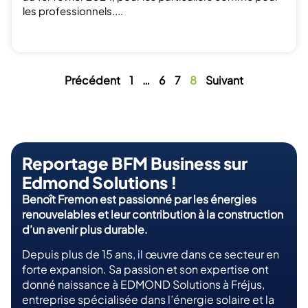
au 1er février 2024, pour les particuliers comme pour
les professionnels....
Précédent
1
…
6
7
8
Suivant
Reportage BFM Business sur
Edmond Solutions !
Benoît Fremon est passionné par les énergies
renouvelables et leur contribution à la construction
d’un avenir plus durable.
Depuis plus de 15 ans, il œuvre dans ce secteur en
forte expansion. Sa passion et son expertise ont
donné naissance à EDMOND Solutions à Fréjus,
entreprise spécialisée dans l’énergie solaire et la