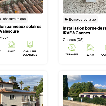
au photovoltaique
Borne de recharge
tion panneaux solaires
Installation borne de 
 Valescure
IRVE à Cannes
 (83)
Cannes (06)
X
6 KWC
ONDULEUR
TRIPHASÉE
SOLAREDGE
22 KW
CO