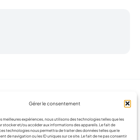
Labels et agréments
Gérer le consentement
Notre engagement
: vous offrir la plus haute qualité
de services et de garanties.
les meilleures expériences, nous utilisons des technologies telles que les
r stocker et/ou accéder aux informations des appareils. Le fait de
ces technologies nous permettra de traiter des données telles que le
 de navigation ou les ID uniques sur ce site. Le fait de ne pas consentir