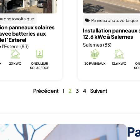
au photovoltaique
Panneau photovoltaique
tion panneaux solaires
Installation panneaux 
avec batteries aux
12.6 kWc à Salernes
e l’Esterel
Salernes (83)
l’Esterel (83)
X
23 KWC
ONDULEUR
30 PANNEAUX
12.6 KWC
ON
SOLAREDGE
SO
Précédent
1
2
3
4
Suivant
Pa