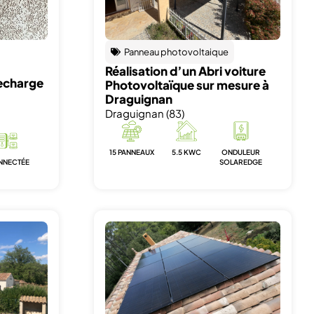
Panneau photovoltaique
Réalisation d’un Abri voiture
recharge
Photovoltaïque sur mesure à
Draguignan
Draguignan (83)
15 PANNEAUX
5.5 KWC
ONDULEUR
NNECTÉE
SOLAREDGE