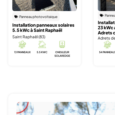
Panne
Panneau photovoltaique
Installa
Installation panneaux solaires
23 kWc 
5.5 kWc à Saint Raphaël
Adrets d
Saint Raphaël (83)
Adrets de 
13 PANNEAUX
5.5 KWC
ONDULEUR
54 PANNEAU
SOLAREDGE