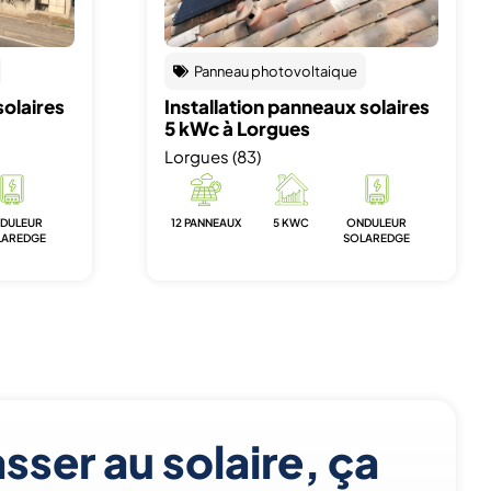
Panneau photovoltaique
solaires
Installation panneaux solaires
5 kWc à Lorgues
Lorgues (83)
DULEUR
12 PANNEAUX
5 KWC
ONDULEUR
LAREDGE
SOLAREDGE
sser au solaire, ça