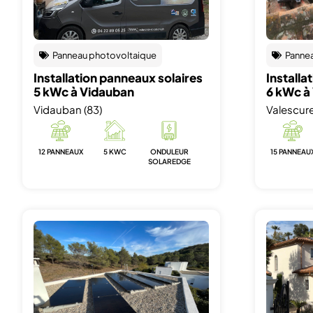
Panneau photovoltaique
Panne
Installation panneaux solaires
Installa
5 kWc à Vidauban
6 kWc à
Vidauban (83)
Valescure
12 PANNEAUX
5 KWC
ONDULEUR
15 PANNEAU
SOLAREDGE