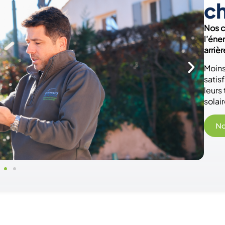
ch
Nos c
l’éne
arriè
Moins
satis
leurs
solair
No